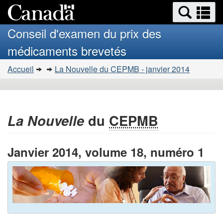
Search
Se
Passer
Version
and
a
au
HTML
menus
Conseil d'examen du prix des
contenu
simplifiée
m
médicaments brevetés
principal
Vous
Accueil
La Nouvelle du CEPMB - janvier 2014
�tes
ici
:
La Nouvelle
du
CEPMB
Janvier 2014, volume 18, numéro 1