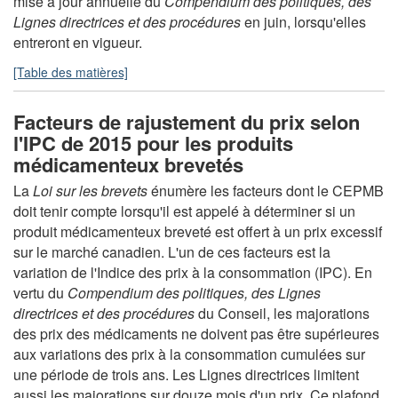
mise à jour annuelle du
Compendium des politiques, des
Lignes directrices et des procédures
en juin, lorsqu'elles
entreront en vigueur.
[Table des matières]
Facteurs de rajustement du prix selon
l'IPC de 2015 pour les produits
médicamenteux brevetés
La
Loi sur les brevets
énumère les facteurs dont le CEPMB
doit tenir compte lorsqu'il est appelé à déterminer si un
produit médicamenteux breveté est offert à un prix excessif
sur le marché canadien. L'un de ces facteurs est la
variation de l'Indice des prix à la consommation (IPC). En
vertu du
Compendium des politiques, des Lignes
directrices et des procédures
du Conseil, les majorations
des prix des médicaments ne doivent pas être supérieures
aux variations des prix à la consommation cumulées sur
une période de trois ans. Les Lignes directrices limitent
aussi les majorations sur douze mois d'un prix. Ce plafond