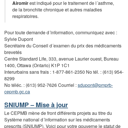
Airomir
est indiqué pour le traitement de l´asthme,
de la bronchite chronique et autres maladies
respiratoires.
Pour toute demande d´information, communiquez avec :
Sylvie Dupont
Secrétaire du Conseil d´examen du prix des médicaments
brevetés
Centre Standard Life, 333, avenue Laurier ouest, Bureau
1400, Ottawa (Ontario) K1P 1C1
Interurbains sans frais : 1-877-861-2350 No tél. : (613) 954-
8299
No téléc. : (613) 952-7626 Courriel :
sdupont@pmprb-
cepmb.gc.ca
SNIUMP – Mise à jour
Le CEPMB mène de front différents projets au titre du
Système national d´information sur les médicaments
prescrits (SNIUMP). Voici pour votre gouverne le statut de