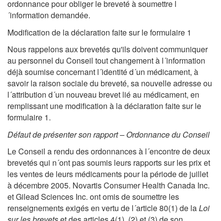
ordonnance pour obliger le breveté à soumettre l
´information demandée.
Modification de la déclaration faite sur le formulaire 1
Nous rappelons aux brevetés qu'ils doivent communiquer
au personnel du Conseil tout changement à l´information
déjà soumise concernant l´identité d´un médicament, à
savoir la raison sociale du breveté, sa nouvelle adresse ou
l´attribution d´un nouveau brevet lié au médicament, en
remplissant une modification à la déclaration faite sur le
formulaire 1.
Défaut de présenter son rapport – Ordonnance du Conseil
Le Conseil a rendu des ordonnances à l´encontre de deux
brevetés qui n´ont pas soumis leurs rapports sur les prix et
les ventes de leurs médicaments pour la période de juillet
à décembre 2005. Novartis Consumer Health Canada Inc.
et Gilead Sciences Inc. ont omis de soumettre les
renseignements exigés en vertu de l´article 80(1) de la
Loi
sur les brevets
et des articles 4(1), (2) et (3) de son