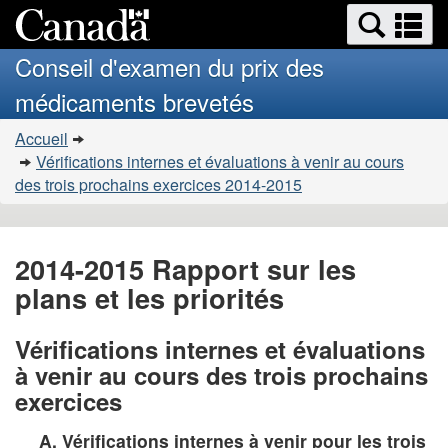
Search
Se
Passer
Version
and
a
au
HTML
menus
Conseil d'examen du prix des
contenu
simplifiée
m
médicaments brevetés
principal
Vous
Accueil
�tes
Vérifications internes et évaluations à venir au cours
ici
des trois prochains exercices 2014-2015
:
2014-2015 Rapport sur les
plans et les priorités
Vérifications internes et évaluations
à venir au cours des trois prochains
exercices
A. Vérifications internes à venir pour les trois