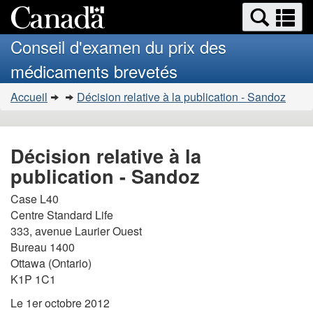
Search
Se
Passer
Version
and
a
au
HTML
menus
Conseil d'examen du prix des
contenu
simplifiée
m
médicaments brevetés
principal
Vous
Accueil
Décision relative à la publication - Sandoz
�tes
ici
:
Décision relative à la
publication - Sandoz
Case L40
Centre Standard Life
333, avenue Laurier Ouest
Bureau 1400
Ottawa (Ontario)
K1P 1C1
Le 1er octobre 2012