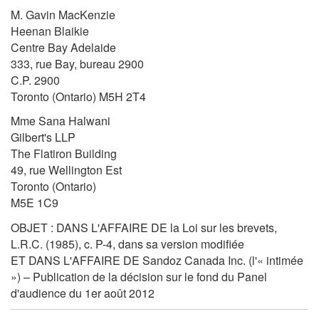
M. Gavin MacKenzie
Heenan Blaikie
Centre Bay Adelaide
333, rue Bay, bureau 2900
C.P. 2900
Toronto (Ontario) M5H 2T4
Mme Sana Halwani
Gilbert's LLP
The Flatiron Building
49, rue Wellington Est
Toronto (Ontario)
M5E 1C9
OBJET : DANS L'AFFAIRE DE la Loi sur les brevets,
L.R.C. (1985), c. P-4, dans sa version modifiée
ET DANS L'AFFAIRE DE Sandoz Canada Inc. (l'« intimée
») – Publication de la décision sur le fond du Panel
d'audience du 1er août 2012