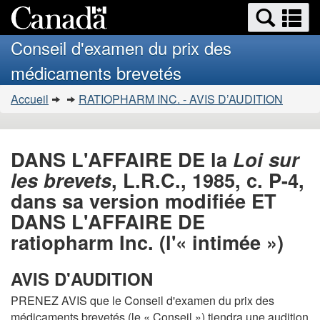
Search
Se
Passer
Version
and
a
au
HTML
menus
Conseil d'examen du prix des
contenu
simplifiée
m
médicaments brevetés
principal
Vous
Accueil
RATIOPHARM INC. - AVIS D’AUDITION
�tes
ici
:
DANS L'AFFAIRE DE la
Loi sur
les brevets
, L.R.C., 1985, c. P-4,
dans sa version modifiée ET
DANS L'AFFAIRE DE
ratiopharm Inc. (l'« intimée »)
AVIS D'AUDITION
PRENEZ AVIS que le Conseil d'examen du prix des
médicaments brevetés (le « Conseil ») tiendra une audition