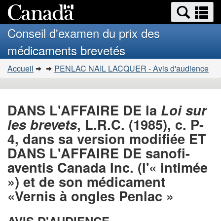
Search
Se
Passer
Version
and
a
au
HTML
menus
Conseil d'examen du prix des
contenu
simplifiée
m
médicaments brevetés
principal
Vous
Accueil
PENLAC NAIL LACQUER - Avis d'audience
�tes
ici
:
DANS L'AFFAIRE DE la
Loi sur
les brevets
, L.R.C. (1985), c. P-
4, dans sa version modifiée ET
DANS L'AFFAIRE DE sanofi-
aventis Canada Inc. (l'« intimée
») et de son médicament
«Vernis à ongles Penlac »