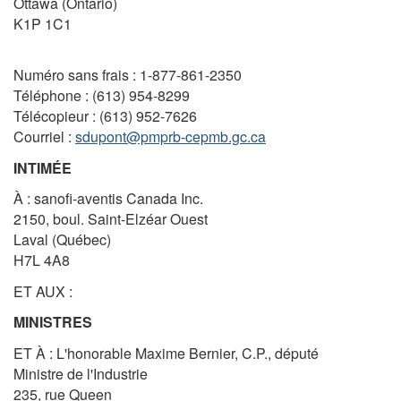
Ottawa (Ontario)
K1P 1C1
Numéro sans frais : 1-877-861-2350
Téléphone : (613) 954-8299
Télécopieur : (613) 952-7626
Courriel :
sdupont@pmprb-cepmb.gc.ca
INTIMÉE
À : sanofi-aventis Canada Inc.
2150, boul. Saint-Elzéar Ouest
Laval (Québec)
H7L 4A8
ET AUX :
MINISTRES
ET À : L'honorable Maxime Bernier, C.P., député
Ministre de l'Industrie
235, rue Queen