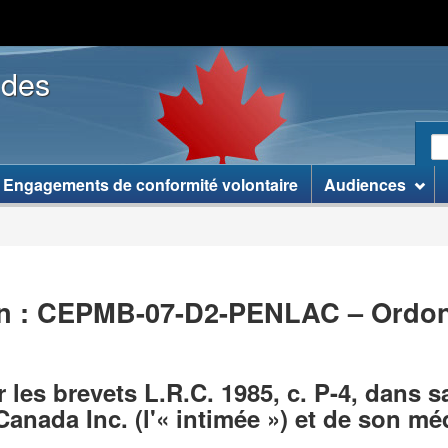
Passer
Passer
Version
au
�
HTML
 des
contenu
� �
simplifiée
principal
propos
de
R
ce
R
site �
le
]
Engagements de conformité volontaire
Audiences
si
W
ion : CEPMB-07-D2-PENLAC – Ordon
les brevets L.R.C. 1985, c. P-4, dans 
anada Inc. (l'« intimée ») et de son mé