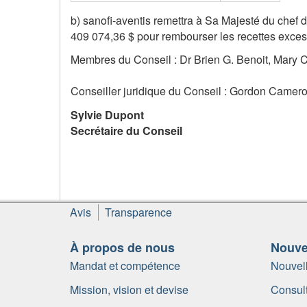
b) sanofi-aventis remettra à Sa Majesté du chef 
409 074,36 $ pour rembourser les recettes excessi
Membres du Conseil : Dr Brien G. Benoit, Mary 
Conseiller juridique du Conseil : Gordon Camer
Sylvie Dupont
Secrétaire du Conseil
Pied
Avis
Transparence
de
page
À propos de nous
Nouvel
Mandat et compétence
Nouvel
Mission, vision et devise
Consult