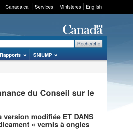
Canada.ca
Services
Ministères
S�lection
English
de
la
langue
echerche
echerchez
Recherche
Rapports
SNIUMP
te
eb
nance du Conseil sur le
sa version modifiée ET DANS
dicament « vernis à ongles