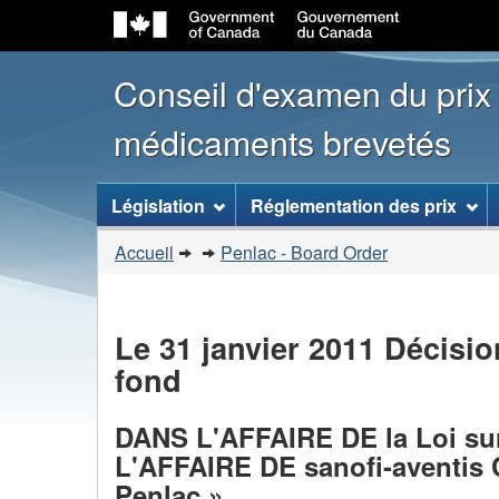
Conseil d'examen du prix
médicaments brevetés
[ENGLISH_LABEL_SITEMENU
Législation
Réglementation des prix
Vous
Accueil
Penlac - Board Order
�tes
ici
:
Le 31 janvier 2011 Décis
fond
DANS L'AFFAIRE DE la Loi sur 
L'AFFAIRE DE sanofi-aventis C
Penlac »