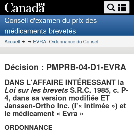
Search
Se
Passer
Version
and
a
au
HTML
menus
Conseil d'examen du prix des
contenu
simplifiée
m
médicaments brevetés
principal
Vous
Accueil
EVRA- Ordonnance du Conseil
�tes
ici
:
Décision : PMPRB-04-D1-EVRA
DANS L'AFFAIRE INTÉRESSANT la
Loi sur les brevets
S.R.C. 1985, c. P-
4, dans sa version modifiée ET
Janssen-Ortho Inc. (l'« intimée ») et
le médicament « Evra »
ORDONNANCE