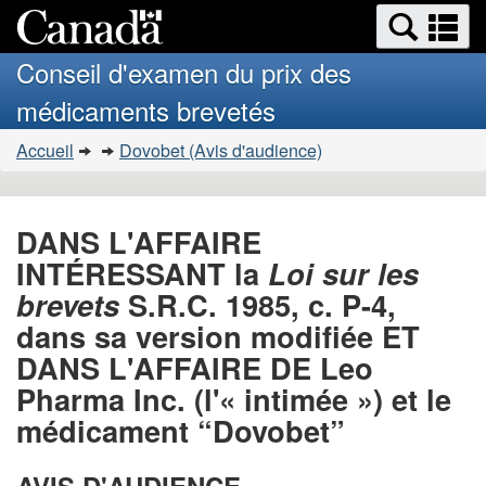
Search
Se
Passer
Version
and
a
au
HTML
menus
Conseil d'examen du prix des
contenu
simplifiée
m
médicaments brevetés
principal
Vous
Accueil
Dovobet (Avis d'audience)
�tes
ici
:
DANS L'AFFAIRE
INTÉRESSANT la
Loi sur les
brevets
S.R.C. 1985, c. P-4,
dans sa version modifiée ET
DANS L'AFFAIRE DE Leo
Pharma Inc. (l'« intimée ») et le
médicament “Dovobet”