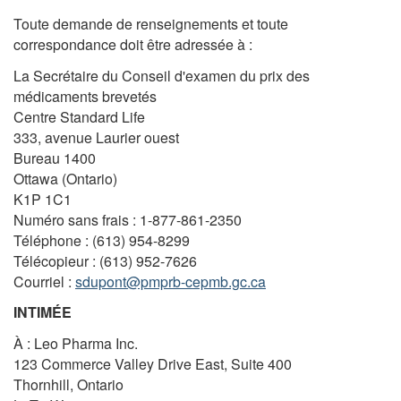
Toute demande de renseignements et toute
correspondance doit être adressée à :
La Secrétaire du Conseil d'examen du prix des
médicaments brevetés
Centre Standard Life
333, avenue Laurier ouest
Bureau 1400
Ottawa (Ontario)
K1P 1C1
Numéro sans frais : 1-877-861-2350
Téléphone : (613) 954-8299
Télécopieur : (613) 952-7626
Courriel :
sdupont@pmprb-cepmb.gc.ca
INTIMÉE
À : Leo Pharma Inc.
123 Commerce Valley Drive East, Suite 400
Thornhill, Ontario