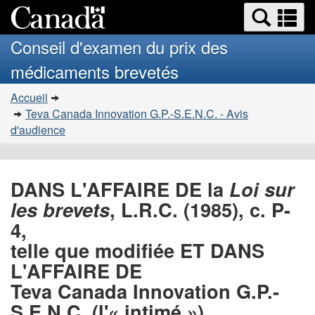
Search
Se
Passer
Version
and
a
au
HTML
menus
Conseil d'examen du prix des
contenu
simplifiée
m
médicaments brevetés
principal
Vous
Accueil
�tes
Teva Canada Innovation G.P.-S.E.N.C. - Avis
ici
d'audience
:
DANS L'AFFAIRE DE la
Loi sur
les brevets
, L.R.C. (1985), c. P-
4,
telle que modifiée ET DANS
L'AFFAIRE DE
Teva Canada Innovation G.P.-
S.E.N.C. (l'« intimé »)