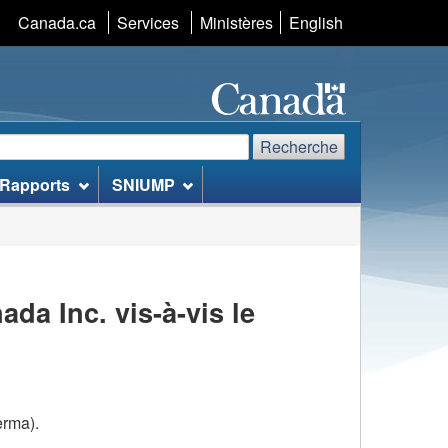
Canada.ca
Services
Ministères
S�lection
English
de
la
langue
echerche
echerchez
Recherche
Rapports
SNIUMP
te
eb
a Inc. vis-à-vis le
erma).