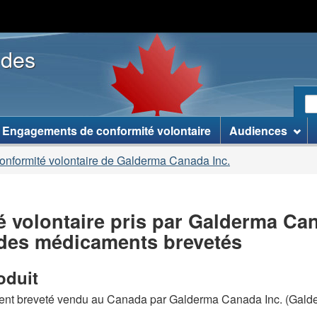
Passer
Passer
Version
au
�
HTML
 des
contenu
� �
simplifiée
principal
propos
de
R
ce
R
site �
le
]
Engagements de conformité volontaire
Audiences
si
W
conformité volontaire de Galderma Canada Inc.
volontaire pris par Galderma Canad
 des médicaments brevetés
oduit
ment breveté vendu au Canada par Galderma Canada Inc. (Gald