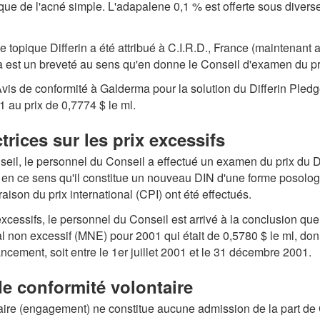
pique de l'acné simple. L'adapalene 0,1 % est offerte sous diver
de topique Differin a été attribué à C.I.R.D., France (maintena
a est un breveté au sens qu'en donne le Conseil d'examen du pr
vis de conformité à Galderma pour la solution du Differin Ple
 au prix de 0,7774 $ le ml.
trices sur les prix excessifs
il, le personnel du Conseil a effectué un examen du prix du Di
 1, en ce sens qu'il constitue un nouveau DIN d'une forme posol
aison du prix international (CPI) ont été effectués.
excessifs, le personnel du Conseil est arrivé à la conclusion que
al non excessif (MNE) pour 2001 qui était de 0,5780 $ le ml, don
cement, soit entre le 1er juillet 2001 et le 31 décembre 2001.
e conformité volontaire
re (engagement) ne constitue aucune admission de la part de Ga