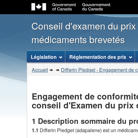
Conseil d'examen du prix
médicaments brevetés
[ENGLISH_LABEL_SITEMENU
Législation
Réglementation des prix
Vous
Accueil
Differin Pledget - Engagement de 
�tes
ici
:
Engagement de conformité 
conseil d'Examen du prix
1 Description sommaire du pr
1.1
Differin Pledget (adapalene) est un médica