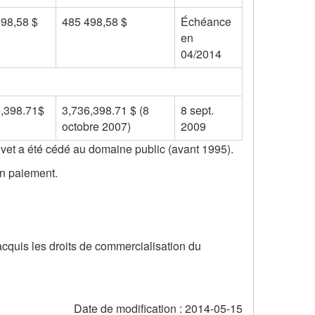
98,58 $
485 498,58 $
Échéance
en
04/2014
6,398.71$
3,736,398.71 $ (8
8 sept.
octobre 2007)
2009
evet a été cédé au domaine public (avant 1995).
un paiement.
quis les droits de commercialisation du
Date de modification :
2014-05-15