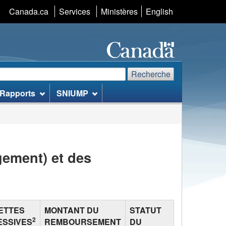
Canada.ca
Services
Ministères
S�lection
English
de
la
langue
echerche
echerchez
Recherche
Rapports
SNIUMP
te
eb
ement) et des
ETTES
MONTANT DU
STATUT
2
ESSIVES
REMBOURSEMENT
DU