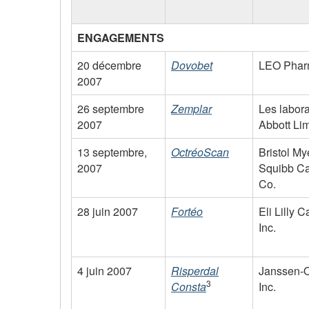
ENGAGEMENTS
20 décembre
Dovobet
LEO Pharm
2007
26 septembre
Zemplar
Les labora
2007
Abbott Lim
13 septembre,
OctréoScan
Bristol My
2007
Squibb C
Co.
28 juin 2007
Fortéo
Eli Lilly 
Inc.
4 juin 2007
Risperdal
Janssen-O
3
Consta
Inc.