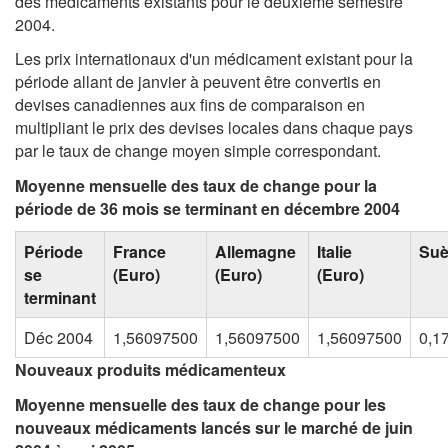
des médicaments existants pour le deuxième semestre
2004.
Les prix internationaux d'un médicament existant pour la
période allant de janvier à peuvent être convertis en
devises canadiennes aux fins de comparaison en
multipliant le prix des devises locales dans chaque pays
par le taux de change moyen simple correspondant.
Moyenne mensuelle des taux de change pour la
période de 36 mois se terminant en décembre 2004
Période
France
Allemagne
Italie
Su
se
(Euro)
(Euro)
(Euro)
terminant
Déc 2004
1,56097500
1,56097500
1,56097500
0,1
Nouveaux produits médicamenteux
Moyenne mensuelle des taux de change pour les
nouveaux médicaments lancés sur le marché de juin