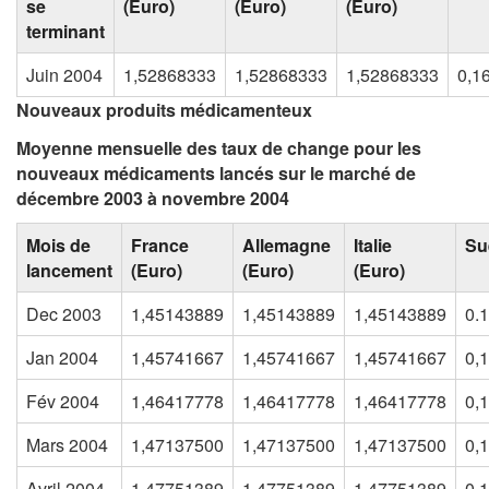
se
(Euro)
(Euro)
(Euro)
terminant
Juin 2004
1,52868333
1,52868333
1,52868333
0,1
Nouveaux produits médicamenteux
Moyenne mensuelle des taux de change pour les
nouveaux médicaments lancés sur le marché de
décembre 2003 à novembre 2004
Mois de
France
Allemagne
Italie
Su
lancement
(Euro)
(Euro)
(Euro)
Dec 2003
1,45143889
1,45143889
1,45143889
0.
Jan 2004
1,45741667
1,45741667
1,45741667
0,
Fév 2004
1,46417778
1,46417778
1,46417778
0,
Mars 2004
1,47137500
1,47137500
1,47137500
0,
Avril 2004
1,47751389
1,47751389
1,47751389
0,