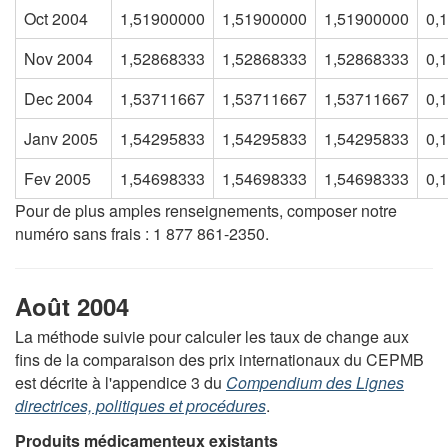
Oct 2004
1,51900000
1,51900000
1,51900000
0,
Nov 2004
1,52868333
1,52868333
1,52868333
0,
Dec 2004
1,53711667
1,53711667
1,53711667
0,
Janv 2005
1,54295833
1,54295833
1,54295833
0,
Fev 2005
1,54698333
1,54698333
1,54698333
0,
Pour de plus amples renseignements, composer notre
numéro sans frais : 1 877 861-2350.
Août 2004
La méthode suivie pour calculer les taux de change aux
fins de la comparaison des prix internationaux du CEPMB
est décrite à l'appendice 3 du
Compendium des Lignes
directrices, politiques et procédures
.
Produits médicamenteux existants