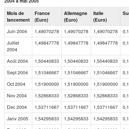
2004 à mai 2005
Mois de
France
Allemagne
Italie
Su
lancement
(Euro)
(Euro)
(Euro)
Juin 2004
1,49070278
1,49070278
1,49070278
0,
Juillet
1,49847778
1,49847778
1,49847778
0,
2004
Août 2004
1,50440833
1,50440833
1,50440833
0,
Sept 2004
1,51046667
1,51046667
1,51046667
0,
Oct 2004
1,51900000
1,51900000
1,51900000
0,
Nov 2004
1,52868333
1,52868333
1,52868333
0,
Dec 2004
1,53711667
1,53711667
1,53711667
0,
Janv 2005
1,54295833
1,54295833
1,54295833
0,