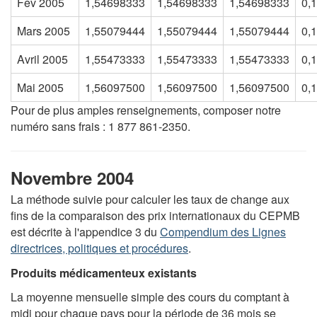
Fev 2005
1,54698333
1,54698333
1,54698333
0,
Mars 2005
1,55079444
1,55079444
1,55079444
0,
Avril 2005
1,55473333
1,55473333
1,55473333
0,
Mai 2005
1,56097500
1,56097500
1,56097500
0,
Pour de plus amples renseignements, composer notre
numéro sans frais : 1 877 861-2350.
Novembre 2004
La méthode suivie pour calculer les taux de change aux
fins de la comparaison des prix internationaux du CEPMB
est décrite à l'appendice 3 du
Compendium des Lignes
directrices, politiques et procédures
.
Produits médicamenteux existants
La moyenne mensuelle simple des cours du comptant à
midi pour chaque pays pour la période de 36 mois se