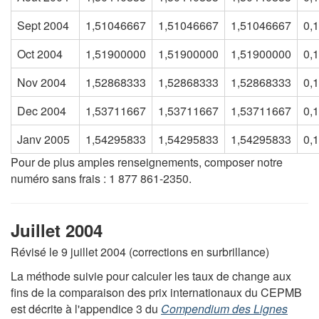
Sept 2004
1,51046667
1,51046667
1,51046667
0,
Oct 2004
1,51900000
1,51900000
1,51900000
0,
Nov 2004
1,52868333
1,52868333
1,52868333
0,
Dec 2004
1,53711667
1,53711667
1,53711667
0,
Janv 2005
1,54295833
1,54295833
1,54295833
0,
Pour de plus amples renseignements, composer notre
numéro sans frais : 1 877 861-2350.
Juillet 2004
Révisé le 9 juillet 2004 (corrections en surbrillance)
La méthode suivie pour calculer les taux de change aux
fins de la comparaison des prix internationaux du CEPMB
est décrite à l'appendice 3 du
Compendium des Lignes