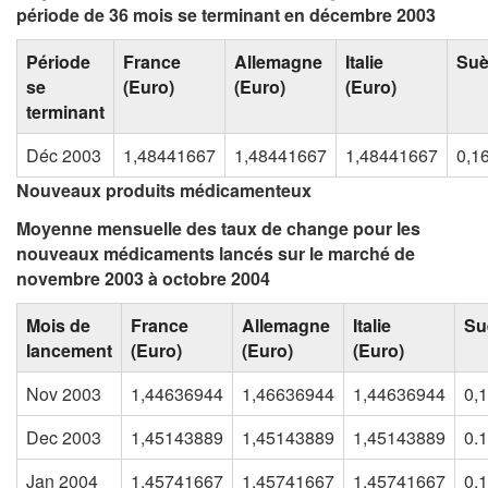
période de 36 mois se terminant en décembre 2003
Période
France
Allemagne
Italie
Su
se
(Euro)
(Euro)
(Euro)
terminant
Déc 2003
1,48441667
1,48441667
1,48441667
0,1
Nouveaux produits médicamenteux
Moyenne mensuelle des taux de change pour les
nouveaux médicaments lancés sur le marché de
novembre 2003 à octobre 2004
Mois de
France
Allemagne
Italie
Su
lancement
(Euro)
(Euro)
(Euro)
Nov 2003
1,44636944
1,46636944
1,44636944
0,
Dec 2003
1,45143889
1,45143889
1,45143889
0.
Jan 2004
1,45741667
1,45741667
1,45741667
0,