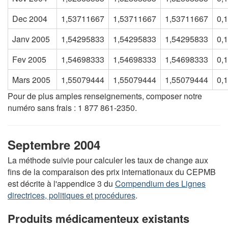
Dec 2004
1,53711667
1,53711667
1,53711667
0,
Janv 2005
1,54295833
1,54295833
1,54295833
0,
Fev 2005
1,54698333
1,54698333
1,54698333
0,
Mars 2005
1,55079444
1,55079444
1,55079444
0,
Pour de plus amples renseignements, composer notre
numéro sans frais : 1 877 861-2350.
Septembre 2004
La méthode suivie pour calculer les taux de change aux
fins de la comparaison des prix internationaux du CEPMB
est décrite à l'appendice 3 du
Compendium des Lignes
directrices, politiques et procédures
.
Produits médicamenteux existants