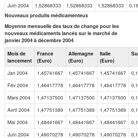
Juin 2004
1,52868333
1,52868333
1,52868333
0,1
Nouveaux produits médicamenteux
Moyenne mensuelle des taux de change pour les
nouveaux médicaments lancés sur le marché de
janvier 2004 à décembre 2004
Mois de
France
Allemagne
Italie
Su
lancement
(Euro)
(Euro)
(Euro)
Jan 2004
1,45741667
1,45741667
1,45741667
0,
Fév 2004
1,46417778
1,46417778
1,46417778
0,
Mars 2004
1,47137500
1,47137500
1,47137500
0,
Avril 2004
1,47751389
1,47751389
1,47751389
0,
Mai 2004
1,48441667
1,48441667
1,48441667
0,
Juin 2004
1,49070278
1,49070278
1,49070278
0,