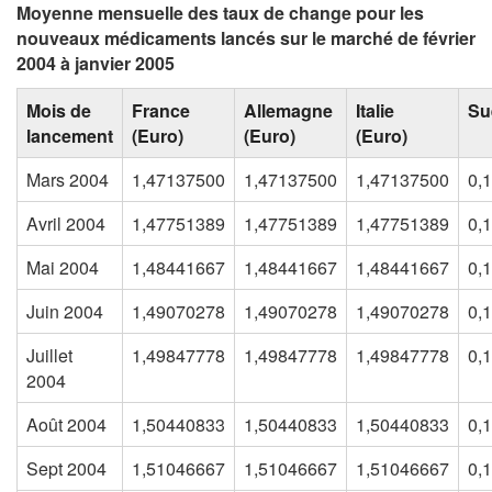
Moyenne mensuelle des taux de change pour les
nouveaux médicaments lancés sur le marché de février
2004 à janvier 2005
Mois de
France
Allemagne
Italie
Su
lancement
(Euro)
(Euro)
(Euro)
Mars 2004
1,47137500
1,47137500
1,47137500
0,
Avril 2004
1,47751389
1,47751389
1,47751389
0,
Mai 2004
1,48441667
1,48441667
1,48441667
0,
Juin 2004
1,49070278
1,49070278
1,49070278
0,
Juillet
1,49847778
1,49847778
1,49847778
0,
2004
Août 2004
1,50440833
1,50440833
1,50440833
0,
Sept 2004
1,51046667
1,51046667
1,51046667
0,