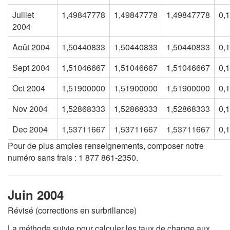
Juillet
1,49847778
1,49847778
1,49847778
0,
2004
Août 2004
1,50440833
1,50440833
1,50440833
0,
Sept 2004
1,51046667
1,51046667
1,51046667
0,
Oct 2004
1,51900000
1,51900000
1,51900000
0,
Nov 2004
1,52868333
1,52868333
1,52868333
0,
Dec 2004
1,53711667
1,53711667
1,53711667
0,
Pour de plus amples renseignements, composer notre
numéro sans frais : 1 877 861-2350.
Juin 2004
Révisé (corrections en surbrillance)
La méthode suivie pour calculer les taux de change aux