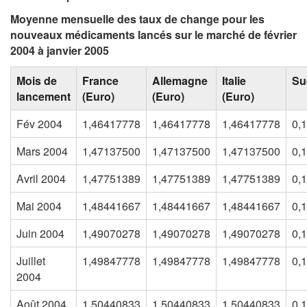
Moyenne mensuelle des taux de change pour les
nouveaux médicaments lancés sur le marché de février
2004 à janvier 2005
Mois de
France
Allemagne
Italie
Su
lancement
(Euro)
(Euro)
(Euro)
Fév 2004
1,46417778
1,46417778
1,46417778
0,
Mars 2004
1,47137500
1,47137500
1,47137500
0,
Avril 2004
1,47751389
1,47751389
1,47751389
0,
Mai 2004
1,48441667
1,48441667
1,48441667
0,
Juin 2004
1,49070278
1,49070278
1,49070278
0,
Juillet
1,49847778
1,49847778
1,49847778
0,
2004
Août 2004
1,50440833
1,50440833
1,50440833
0,