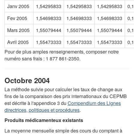
Janv 2005
1,54295833
1,54295833
1,54295833
0,
Fev 2005
1,54698333
1,54698333
1,54698333
0,
Mars 2005
1,55079444
1,55079444
1,55079444
0,
Avril 2005
1,55473333
1,55473333
1,55473333
0,
Pour de plus amples renseignements, composer notre
numéro sans frais : 1 877 861-2350.
Octobre 2004
La méthode suivie pour calculer les taux de change aux
fins de la comparaison des prix internationaux du CEPMB
est décrite à l'appendice 3 du
Compendium des Lignes
directrices, politiques et procédures
.
Produits médicamenteux existants
La moyenne mensuelle simple des cours du comptant à