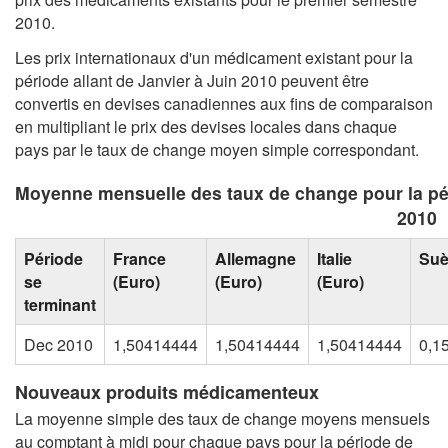
2010.
Les prix internationaux d'un médicament existant pour la
période allant de Janvier à Juin 2010 peuvent être
convertis en devises canadiennes aux fins de comparaison
en multipliant le prix des devises locales dans chaque
pays par le taux de change moyen simple correspondant.
Moyenne mensuelle des taux de change pour la pé
2010
Période
France
Allemagne
Italie
Su
se
(Euro)
(Euro)
(Euro)
terminant
Dec 2010
1,50414444
1,50414444
1,50414444
0,1
Nouveaux produits médicamenteux
La moyenne simple des taux de change moyens mensuels
au comptant à midi pour chaque pays pour la période de