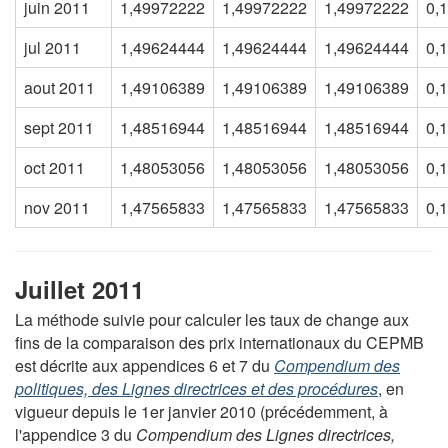
juin 2011
1,49972222
1,49972222
1,49972222
0,
jul 2011
1,49624444
1,49624444
1,49624444
0,
aout 2011
1,49106389
1,49106389
1,49106389
0,
sept 2011
1,48516944
1,48516944
1,48516944
0,
oct 2011
1,48053056
1,48053056
1,48053056
0,
nov 2011
1,47565833
1,47565833
1,47565833
0,
Juillet 2011
La méthode suivie pour calculer les taux de change aux
fins de la comparaison des prix internationaux du CEPMB
est décrite aux appendices 6 et 7 du
Compendium des
politiques, des Lignes directrices et des procédures
, en
vigueur depuis le 1er janvier 2010 (précédemment, à
l'appendice 3 du
Compendium des Lignes directrices,