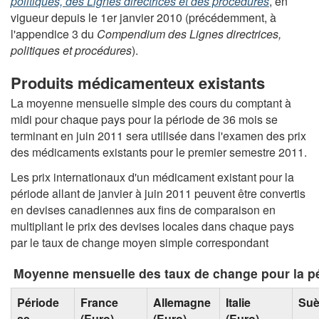
politiques, des Lignes directrices et des procédures
, en
vigueur depuis le 1er janvier 2010 (précédemment, à
l'appendice 3 du
Compendium des Lignes directrices,
politiques et procédures
).
Produits médicamenteux existants
La moyenne mensuelle simple des cours du comptant à
midi pour chaque pays pour la période de 36 mois se
terminant en juin 2011 sera utilisée dans l'examen des prix
des médicaments existants pour le premier semestre 2011.
Les prix internationaux d'un médicament existant pour la
période allant de janvier à juin 2011 peuvent être convertis
en devises canadiennes aux fins de comparaison en
multipliant le prix des devises locales dans chaque pays
par le taux de change moyen simple correspondant
Moyenne mensuelle des taux de change pour la pé
Période
France
Allemagne
Italie
Su
se
(Euro)
(Euro)
(Euro)