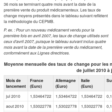
36 mois se terminant quatre mois avant la date de la
première vente du produit médicamenteux. Les taux de
change moyens présentés dans le tableau suivant reflètent
la méthodologie du CEPMB.
P. ex. : Pour un nouveau médicament vendu pour la
première fois en avril 2007, les taux de change utilisés sont
ceux d'avril 2007, puisque le tableau suivant inclus quatre
mois avant la date de la première vente du médicament,
conformément aux Lignes directrices
.
Moyenne mensuelle des taux de change pour les 
de juillet 2010 à 
Mois de
France
Allemagne
Italie
Su
lancement
(Euro)
(Euro)
(Euro)
jul 2010
1,53464722
1,53464722
1,53464722
0,
aout 2010
1,53022778
1,53022778
1,53022778
0,