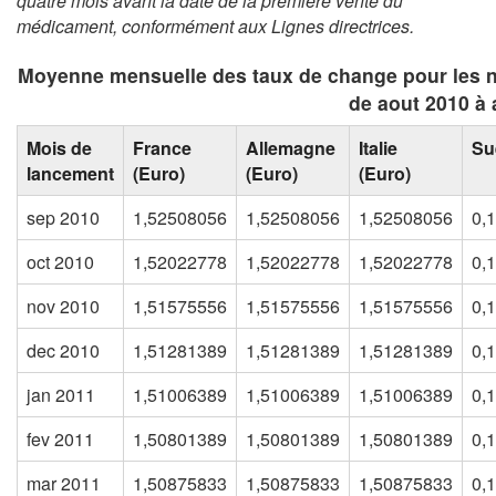
quatre mois avant la date de la première vente du
médicament, conformément aux Lignes directrices
.
Moyenne mensuelle des taux de change pour les 
de aout 2010 à 
Mois de
France
Allemagne
Italie
Su
lancement
(Euro)
(Euro)
(Euro)
sep 2010
1,52508056
1,52508056
1,52508056
0,
oct 2010
1,52022778
1,52022778
1,52022778
0,
nov 2010
1,51575556
1,51575556
1,51575556
0,
dec 2010
1,51281389
1,51281389
1,51281389
0,
jan 2011
1,51006389
1,51006389
1,51006389
0,
fev 2011
1,50801389
1,50801389
1,50801389
0,
mar 2011
1,50875833
1,50875833
1,50875833
0,