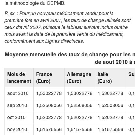
la méthodologie du CEPMB.
P. ex. : Pour un nouveau médicament vendu pour la
première fois en avril 2007, les taux de change utilisés sont
ceux d'avril 2007, puisque le tableau suivant inclus quatre
mois avant la date de la première vente du médicament,
conformément aux Lignes directrices
.
Moyenne mensuelle des taux de change pour les 
de aout 2010 à 
Mois de
France
Allemagne
Italie
Su
lancement
(Euro)
(Euro)
(Euro)
aout 2010
1,53022778
1,53022778
1,53022778
0,
sep 2010
1,52508056
1,52508056
1,52508056
0,
oct 2010
1,52022778
1,52022778
1,52022778
0,
nov 2010
1,51575556
1,51575556
1,51575556
0,