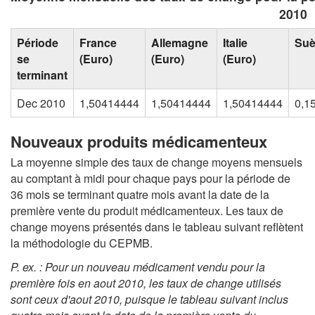
2010
Période
France
Allemagne
Italie
Su
se
(Euro)
(Euro)
(Euro)
terminant
Dec 2010
1,50414444
1,50414444
1,50414444
0,1
Nouveaux produits médicamenteux
La moyenne simple des taux de change moyens mensuels
au comptant à midi pour chaque pays pour la période de
36 mois se terminant quatre mois avant la date de la
première vente du produit médicamenteux. Les taux de
change moyens présentés dans le tableau suivant reflètent
la méthodologie du CEPMB.
P. ex. : Pour un nouveau médicament vendu pour la
première fois en aout 2010, les taux de change utilisés
sont ceux d'aout 2010, puisque le tableau suivant inclus