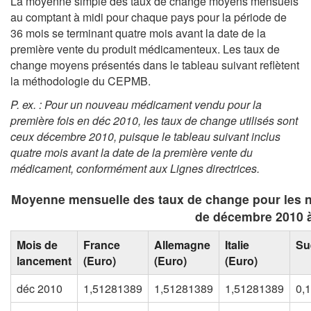
La moyenne simple des taux de change moyens mensuels
au comptant à midi pour chaque pays pour la période de
36 mois se terminant quatre mois avant la date de la
première vente du produit médicamenteux. Les taux de
change moyens présentés dans le tableau suivant reflètent
la méthodologie du CEPMB.
P. ex. : Pour un nouveau médicament vendu pour la
première fois en déc 2010, les taux de change utilisés sont
ceux
décembre 2010
, puisque le tableau suivant inclus
quatre mois avant la date de la première vente du
médicament, conformément aux Lignes directrices
.
Moyenne mensuelle des taux de change pour les 
de décembre 2010 à
Mois de
France
Allemagne
Italie
Su
lancement
(Euro)
(Euro)
(Euro)
déc 2010
1,51281389
1,51281389
1,51281389
0,