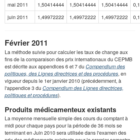
mai 2011
1,50414444
1,50414444
1,50414444
0,
juin 2011
1,49972222
1,49972222
1,49972222
0,
Février 2011
La méthode suivie pour calculer les taux de change aux
fins de la comparaison des prix internationaux du CEPMB
est décrite aux appendices 6 et 7 du
Compendium des
politiques, des Lignes directrices et des procédures
, en
vigueur depuis le 1er janvier 2010 (précédemment, à
l'appendice 3 du
Compendium des Lignes directrices,
politiques et procédures
).
Produits médicamenteux existants
La moyenne mensuelle simple des cours du comptant à
midi pour chaque pays pour la période de 36 mois se
terminant en Juin 2010 sera utilisée dans l'examen des
prix des médicaments existants pour le premier semestre