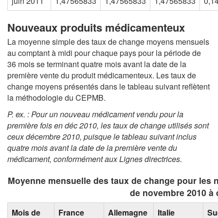
juin 2011
1,47565833
1,47565833
1,47565833
0,1
Nouveaux produits médicamenteux
La moyenne simple des taux de change moyens mensuels
au comptant à midi pour chaque pays pour la période de
36 mois se terminant quatre mois avant la date de la
première vente du produit médicamenteux. Les taux de
change moyens présentés dans le tableau suivant reflètent
la méthodologie du CEPMB.
P. ex. : Pour un nouveau médicament vendu pour la
première fois en déc 2010, les taux de change utilisés sont
ceux
décembre 2010
, puisque le tableau suivant inclus
quatre mois avant la date de la première vente du
médicament, conformément aux Lignes directrices
.
Moyenne mensuelle des taux de change pour les 
de novembre 2010 à
Mois de
France
Allemagne
Italie
Su