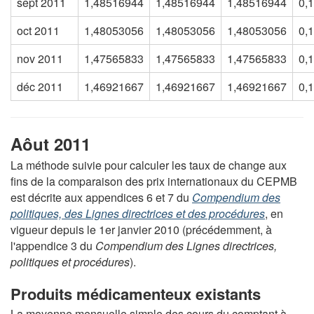
sept 2011
1,48516944
1,48516944
1,48516944
0,
oct 2011
1,48053056
1,48053056
1,48053056
0,
nov 2011
1,47565833
1,47565833
1,47565833
0,
déc 2011
1,46921667
1,46921667
1,46921667
0,
Aôut 2011
La méthode suivie pour calculer les taux de change aux
fins de la comparaison des prix internationaux du CEPMB
est décrite aux appendices 6 et 7 du
Compendium des
politiques, des Lignes directrices et des procédures
, en
vigueur depuis le 1er janvier 2010 (précédemment, à
l'appendice 3 du
Compendium des Lignes directrices,
politiques et procédures
).
Produits médicamenteux existants
La moyenne mensuelle simple des cours du comptant à