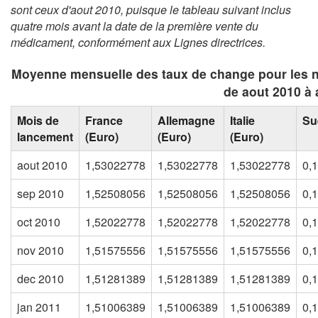
sont ceux d'aout 2010, puisque le tableau suivant inclus
quatre mois avant la date de la première vente du
médicament, conformément aux Lignes directrices
.
Moyenne mensuelle des taux de change pour les 
de aout 2010 à 
Mois de
France
Allemagne
Italie
Su
lancement
(Euro)
(Euro)
(Euro)
aout 2010
1,53022778
1,53022778
1,53022778
0,
sep 2010
1,52508056
1,52508056
1,52508056
0,
oct 2010
1,52022778
1,52022778
1,52022778
0,
nov 2010
1,51575556
1,51575556
1,51575556
0,
dec 2010
1,51281389
1,51281389
1,51281389
0,
jan 2011
1,51006389
1,51006389
1,51006389
0,