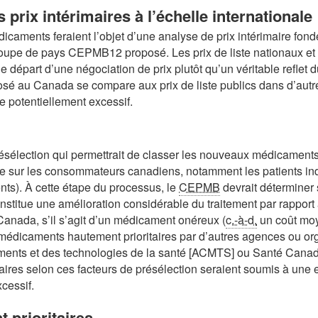
 prix intérimaires à l’échelle internationale
dicaments feraient l’objet d’une analyse de prix intérimaire fon
roupe de pays CEPMB12 proposé. Les prix de liste nationaux et 
e départ d’une négociation de prix plutôt qu’un véritable reflet 
posé au Canada se compare aux prix de liste publics dans d’aut
potentiellement excessif.
ésélection qui permettrait de classer les nouveaux médicaments
vue sur les consommateurs canadiens, notamment les patients indi
ts). À cette étape du processus, le
CEPMB
devrait déterminer 
constitue une amélioration considérable du traitement par rapport 
Canada, s’il s’agit d’un médicament onéreux (
c.-à-d.
un coût moy
 les médicaments hautement prioritaires par d’autres agences ou
ts et des technologies de la santé [ACMTS] ou Santé Canada) 
ires selon ces facteurs de présélection seraient soumis à une
xcessif.
 prioritaires