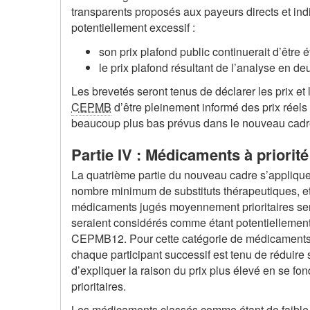
transparents proposés aux payeurs directs et ind
potentiellement excessif :
son prix plafond public continuerait d’être 
le prix plafond résultant de l’analyse en de
Les brevetés seront tenus de déclarer les prix et
CEPMB
d’être pleinement informé des prix réel
beaucoup plus bas prévus dans le nouveau cadr
Partie IV : Médicaments à priorit
La quatrième partie du nouveau cadre s’appliquer
nombre minimum de substituts thérapeutiques, et
médicaments jugés moyennement prioritaires serai
seraient considérés comme étant potentiellement e
CEPMB12. Pour cette catégorie de médicaments
chaque participant successif est tenu de réduire 
d’expliquer la raison du prix plus élevé en se 
prioritaires.
Les médicaments classés comme étant de faible pr