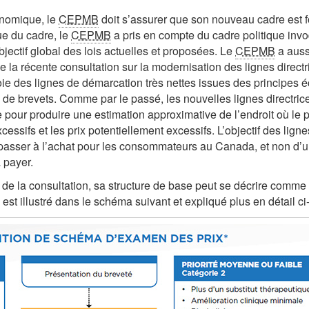
onomique, le
CEPMB
doit s’assurer que son nouveau cadre est 
ue du cadre, le
CEPMB
a pris en compte du cadre politique invo
jectif global des lois actuelles et proposées. Le
CEPMB
a auss
de la récente consultation sur la modernisation des lignes direc
e des lignes de démarcation très nettes issues des principes 
aires de brevets. Comme par le passé, les nouvelles lignes direct
 pour produire une estimation approximative de l’endroit où le
ssifs et les prix potentiellement excessifs. L’objectif des lignes
épasser à l’achat pour les consommateurs au Canada, et non d’u
 payer.
n de la consultation, sa structure de base peut se décrire comm
st illustré dans le schéma suivant et expliqué plus en détail ci