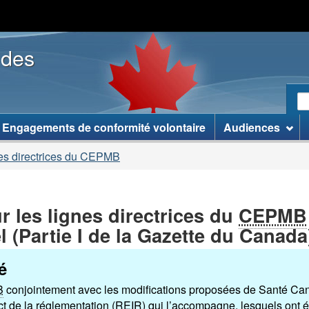
Passer
Passer
Version
au
�
HTML
 des
contenu
� �
simplifiée
principal
propos
de
R
ce
R
site �
le
]
Engagements de conformité volontaire
Audiences
si
W
nes directrices du CEPMB
r les lignes directrices du
CEPMB
 (Partie I de la Gazette du Canada
é
B
conjointement avec les modifications proposées de Santé C
t de la réglementation (REIR) qui l’accompagne, lesquels ont ét