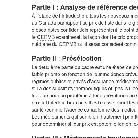
Partie I : Analyse de référence des
À l’étape de l’introduction, tous les nouveaux mé
au Canada par rapport au prix de liste dans le g
d’escomptes confidentiels représentent le point d
le
CEPMB
examinerait la façon dont le prix pro
médiane du CEPMB12, il serait considéré comme 
Partie II : Présélection
La deuxième partie du cadre est une étape de pr
faible priorité en fonction de leur incidence pré
régimes publics et privés d’assurance-médicamen
s’il a des substituts thérapeutiques ou pas, s’il 
indiqué pour un problème à forte prévalence au 
produit intérieur brut) ou s’il est classé parmi
santé (comme l’Agence canadienne des médicamen
Les médicaments qui semblent hautement priorita
pour déterminer si leur prix est potentiellement e
Partie III : Médicaments hautement