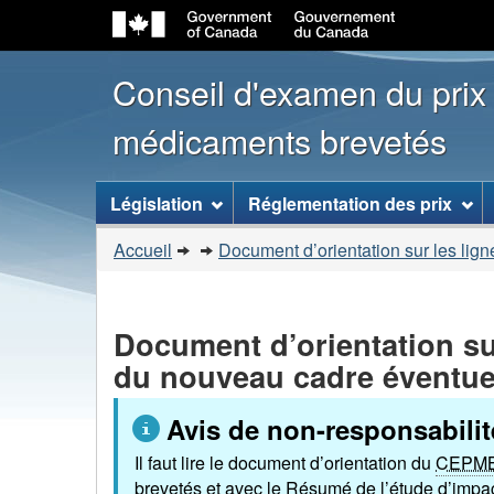
Conseil d'examen du prix
médicaments brevetés
[ENGLISH_LABEL_SITEMENU
Législation
Réglementation des prix
Vous
Accueil
Document d’orientation sur les lig
�tes
ici
:
Document d’orientation su
du nouveau cadre éventuel
Avis de non-responsabilit
Il faut lire le document d’orientation du
CEPM
brevetés et avec le Résumé de l’étude d’impac