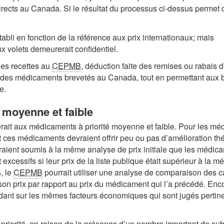
irects au Canada. Si le résultat du processus ci-dessus permet
établi en fonction de la référence aux prix internationaux; mais
ux volets demeurerait confidentiel.
 les recettes au
CEPMB
, déduction faite des remises ou rabais d
s des médicaments brevetés au Canada, tout en permettant aux b
e.
é moyenne et faible
ait aux médicaments à priorité moyenne et faible. Pour les médic
 ces médicaments devraient offrir peu ou pas d’amélioration thé
ent soumis à la même analyse de prix initiale que les médicame
xcessifs si leur prix de la liste publique était supérieur à la 
, le
CEPMB
pourrait utiliser une analyse de comparaison des c
son prix par rapport au prix du médicament qui l’a précédé. Encor
fondant sur les mêmes facteurs économiques qui sont jugés pert
iorité, en raison de la présence d’un nombre important de subs