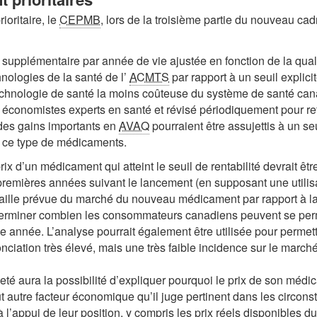
oritaire, le
CEPMB
, lors de la troisième partie du nouveau cad
t supplémentaire par année de vie ajustée en fonction de la qual
nologies de la santé de l’
ACMTS
par rapport à un seuil explicit
echnologie de santé la moins coûteuse du système de santé ca
 les économistes experts en santé et révisé périodiquement pour r
des gains importants en
AVAQ
pourraient être assujettis à un s
 ce type de médicaments.
rix d’un médicament qui atteint le seuil de rentabilité devrait ê
premières années suivant le lancement (en supposant une utilis
taille prévue du marché du nouveau médicament par rapport à la 
déterminer combien les consommateurs canadiens peuvent se pe
e année. L’analyse pourrait également être utilisée pour permet
ciation très élevé, mais une très faible incidence sur le marché
eveté aura la possibilité d’expliquer pourquoi le prix de son mé
t autre facteur économique qu’il juge pertinent dans les circons
l’appui de leur position, y compris les prix réels disponibles 