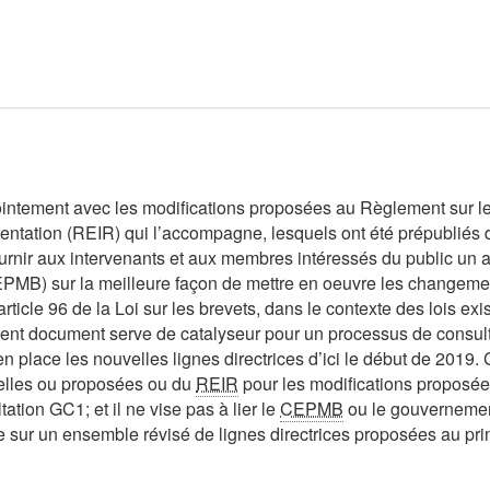
onjointement avec les modifications proposées au Règlement sur
entation (REIR) qui l’accompagne, lesquels ont été prépubliés
rnir aux intervenants et aux membres intéressés du public un a
PMB) sur la meilleure façon de mettre en oeuvre les changem
ticle 96 de la Loi sur les brevets, dans le contexte des lois exi
résent document serve de catalyseur pour un processus de consulta
n place les nouvelles lignes directrices d’ici le début de 2019
uelles ou proposées ou du
REIR
pour les modifications proposées;
ation GC1; et il ne vise pas à lier le
CEPMB
ou le gouvernement
lle sur un ensemble révisé de lignes directrices proposées au pr