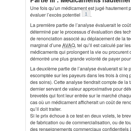
Une fois qu’un médicament est jugé hautement pri
Note de bas de page
1
évaluer l’excès potentiel
.
La première partie de l’analyse évaluerait le coû
déterminé par le processus d’évaluation des tech
de renonciation associé au déplacement de la t
marginal d’une
AVAQ
, tel qu’il est calculé par
médicaments qui prolongent la vie ou procurent 
démontré une plus grande volonté de payer pour
La deuxième partie de l’analyse évaluerait si le p
escomptée sur les payeurs dans les trois à cinq 
des soins). Cette analyse tiendrait compte de la 
dernier servant de valeur approximative pour 
brevetés qui font leur entrée sur le marché chaqu
cas où un médicament afficherait un coût de renon
qu’il doit traiter.
Si le prix échoue à ce test en deux volets, le br
de fabrication ou de commercialisation, ou de tou
des renseignements commerciaux confidentiels à 