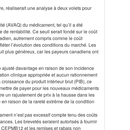
re, réaliserait une analyse à deux volets pour
ité (AVAQ) du médicament, tel qu’il a été
e de rentabilité. Ce seuil serait fondé sur le coût
nadien, autrement compris comme le coût
efléter l’évolution des conditions du marché. Les
euil plus généreux, car les payeurs canadiens ont
tre ajusté davantage en raison de son incidence
ation clinique appropriée et aucun rationnement
croissance du produit intérieur brut (PIB), ce
rmettre de payer pour les nouveaux médicaments
tre un rajustement de prix à la hausse dans les
 en raison de la rareté extrême de la condition
dicament n’est pas excessif compte tenu des coûts
tances. Les brevetés seraient autorisés à fournir
du CEPMB12 et les remises et rabais non