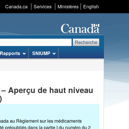
Canada.ca
Services
Ministères
S�lection
English
de
la
langue
echerche
echerchez
Recherche
Rapports
SNIUMP
te
eb
– Aperçu de haut niveau
)
anada au Règlement sur les médicaments
é prépubliés dans la partie I du numéro du 2