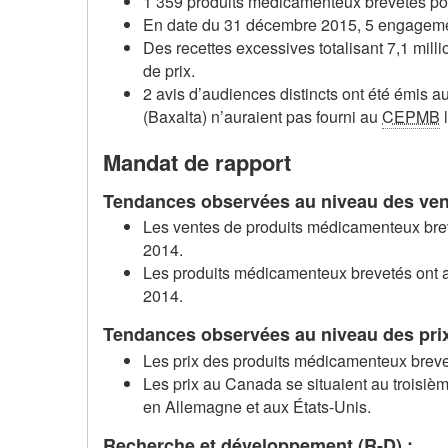
1 359 produits médicamenteux brevetés pour
En date du 31 décembre 2015, 5 engagement
Des recettes excessives totalisant 7,1 mi
de prix.
2 avis d’audiences distincts ont été émis 
(Baxalta) n’auraient pas fourni au
CEPMB
l
Mandat de rapport
Tendances observées au niveau des ven
Les ventes de produits médicamenteux breve
2014.
Les produits médicamenteux brevetés ont a
2014.
Tendances observées au niveau des prix
Les prix des produits médicamenteux brevet
Les prix au Canada se situaient au troisiè
en Allemagne et aux États-Unis.
Recherche et développement (R-D) :