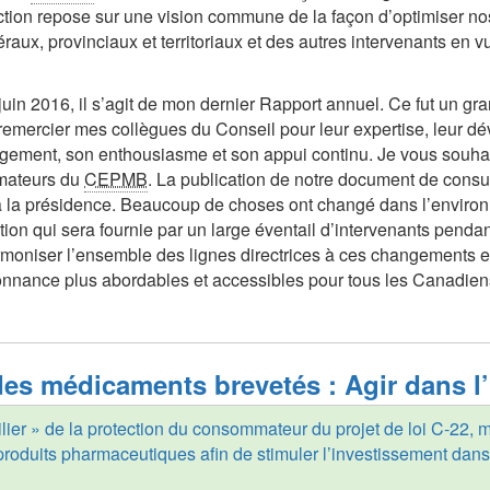
tion repose sur une vision commune de la façon d’optimiser no
raux, provinciaux et territoriaux et des autres intervenants en v
in 2016, il s’agit de mon dernier Rapport annuel. Ce fut un gr
remercier mes collègues du Conseil pour leur expertise, leur dé
gement, son enthousiasme et son appui continu. Je vous souhai
mmateurs du
CEPMB
. La publication de notre document de consul
s à la présidence. Beaucoup de choses ont changé dans l’envir
tion qui sera fournie par un large éventail d’intervenants pendan
moniser l’ensemble des lignes directrices à ces changements et 
nnance plus abordables et accessibles pour tous les Canadien
es médicaments brevetés : Agir dans l’
ilier » de la protection du consommateur du projet de loi C-22, m
e produits pharmaceutiques afin de stimuler l’investissement d