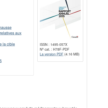
 hausse
relatives aux
 la cible
ISSN : 1495-057X
o
N
cat. : H78F-PDF
La version PDF
(4.16 MB)
5