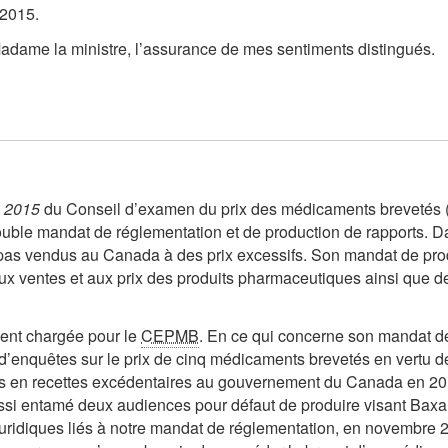
 2015.
 Madame la ministre, l’assurance de mes sentiments distingués.
l 2015
du Conseil d’examen du prix des médicaments breveté
ble mandat de réglementation et de production de rapports. Da
as vendus au Canada à des prix excessifs. Son mandat de produ
 aux ventes et aux prix des produits pharmaceutiques ainsi qu
ment chargée pour le
CEPMB
. En ce qui concerne son mandat d
d’enquêtes sur le prix de cinq médicaments brevetés en vertu des
ars en recettes excédentaires au gouvernement du Canada en 20
si entamé deux audiences pour défaut de produire visant Bax
juridiques liés à notre mandat de réglementation, en novembre 