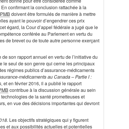
ament donné pour être considérée comme
. En confirmant la conclusion rattachée à la
EPMB
doivent être formulés de manière à mettre
lles ayant le pouvoir d’engendrer ces prix
À cet égard, la Cour d’appel fédérale a jugé que le
e compétence conférée au Parlement en vertu du
aires de brevet ou de toute autre personne exerçant
 de son rapport annuel en vertu de l’initiative du
 le seul de son genre qui cerne les principaux
 des régimes publics d’assurance-médicaments
ssurance-médicaments au Canada – Partie I :
s
, et en février 2016, il a publié le rapport
PMB
contribue à la discussion générale au sein
s technologies de la santé prometteuses et
s, en vue des décisions importantes qui devront
2018
. Les objectifs stratégiques qui y figurent
 et aux possibilités actuelles et potentielles