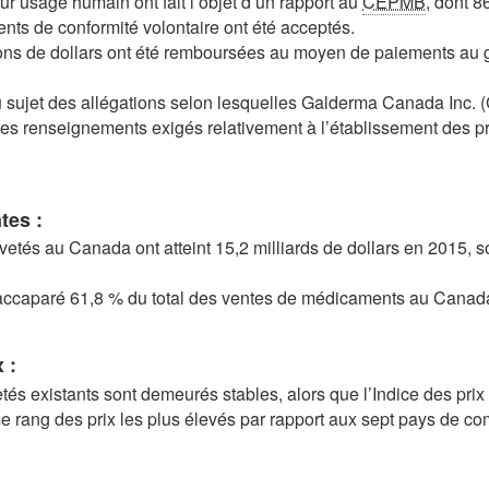
 usage humain ont fait l’objet d’un rapport au
CEPMB
, dont 
s de conformité volontaire ont été acceptés.
llions de dollars ont été remboursées au moyen de paiements a
au sujet des allégations selon lesquelles Galderma Canada Inc.
es renseignements exigés relativement à l’établissement des pri
tes :
tés au Canada ont atteint 15,2 milliards de dollars en 2015, s
ccaparé 61,8 % du total des ventes de médicaments au Canada,
 :
és existants sont demeurés stables, alors que l’Indice des pr
me rang des prix les plus élevés par rapport aux sept pays de 