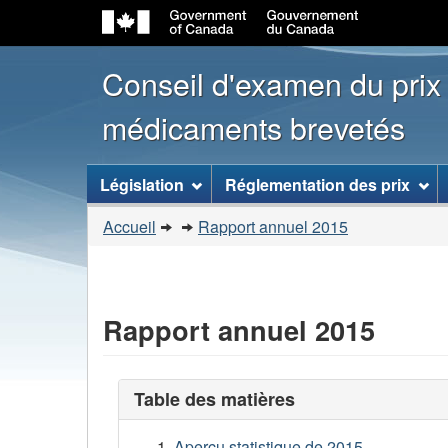
Conseil d'examen du prix
médicaments brevetés
[ENGLISH_LABEL_SITEMENU
Législation
Réglementation des prix
Vous
Accueil
Rapport annuel 2015
�tes
ici
:
Rapport annuel 2015
Table des matières
Aperçu statistique de 2015