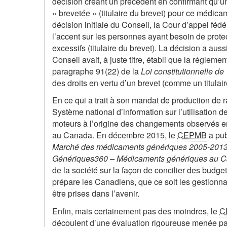
décision créant un précédent en confirmant qu’
« brevetée » (titulaire du brevet) pour ce médic
décision initiale du Conseil, la Cour d’appel fé
l’accent sur les personnes ayant besoin de protec
excessifs (titulaire du brevet). La décision a auss
Conseil avait, à juste titre, établi que la régl
paragraphe 91(22) de la
Loi constitutionnelle de
des droits en vertu d’un brevet (comme un titulair
En ce qui a trait à son mandat de production de r
Système national d’information sur l’utilisation 
moteurs à l’origine des changements observés 
au Canada. En décembre 2015, le
CEPMB
a pub
Marché des médicaments génériques 2005-201
Génériques360 – Médicaments génériques au C
de la société sur la façon de concilier des budg
prépare les Canadiens, que ce soit les gestion
être prises dans l’avenir.
Enfin, mais certainement pas des moindres, le
C
découlent d’une évaluation rigoureuse menée pa