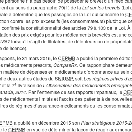
une personne n’a pas besoin de posséder le brevet d’un médic
ament au sens du paragraphe 79(1) de la
Loi sur les brevets
(Loi)
dérale a déterminé que les passages de la Loi qui concerne le
C
tion contre les prix excessifs (les consommateurs) plutôt que ce
i confirmé la constitutionnalité des articles 79 à 103 de la Loi. 
ementation des prix exigés pour les médicaments brevetés est un
 1867
lorsqu’il s’agit de titulaires, de détenteurs ou de propriét
e de licence).
apports, le 31 mars 2015, le
CEPMB
a publié la première édition
des médicaments prescrits,
CompasRx
. Ce rapport phare demeure
en matière de dépenses en médicaments d’ordonnance au sein
lié deux autres études du
SNIUMP
, soit
Les régimes privés d’a
e
3
et la 7
livraison de
L’Observateur des médicaments émergent
anada, 2014
. Par l’entremise de ses rapports impartiaux, le
CE
ets de médicaments limités et l’accès des patients à de nouvelle
naires de régimes d’assurance-médicaments ou les consommateur
EPMB
a publié en décembre 2015 son
Plan stratégique 2015-
r le
CEPMB
en vue de déterminer la façon de réagir aux menaces