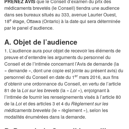
PRENEZ AVIS
que le Conseil d’examen du prix des
médicaments brevetés (le Conseil) tiendra une audience
dans ses bureaux situés au 333, avenue Laurier Ouest,
e
18
étage, Ottawa (Ontario) à la date qui sera déterminée
par le panel d’audience.
A. Objet de l’audience
1. L’audience aura pour objet de recevoir les éléments de
preuve et d’entendre les arguments du personnel du
Conseil et de l’intimée concernant l’Avis de demande (la
« demande », dont une copie est jointe au présent avis) du
er
personnel du Conseil en date du 1
mars 2016, aux fins
d’obtenir une ordonnance du Conseil, en vertu de l’article
81 de la
Loi sur les brevets
(la «
Loi
»), enjoignant à
l’intimée de fournir les renseignements visés à l’article 80
de la
Loi
et des articles 3 et 4 du
Règlement sur les
médicaments brevetés
(le « règlement »), selon les
modalités énumérées dans la demande.