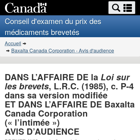
Search
Se
Passer
Version
and
a
au
HTML
menus
Conseil d'examen du prix des
contenu
simplifiée
m
médicaments brevetés
principal
Vous
Accueil
�tes
Baxalta Canada Corporation - Avis d'audience
ici
:
DANS L’AFFAIRE DE la
Loi sur
les brevets
, L.R.C. (1985), c. P-4
dans sa version modifiée
ET DANS L’AFFAIRE DE Baxalta
Canada Corporation
(« l’intimée »)
AVIS D’AUDIENCE