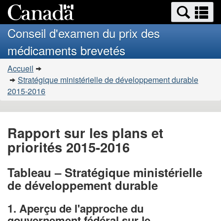
Search
Se
Passer
Version
and
a
au
HTML
menus
Conseil d'examen du prix des
contenu
simplifiée
m
médicaments brevetés
principal
Vous
Accueil
�tes
Stratégique ministérielle de développement durable
ici
2015-2016
:
Rapport sur les plans et
priorités 2015-2016
Tableau – Stratégique ministérielle
de développement durable
1. Aperçu de l'approche du
gouvernement fédéral sur le