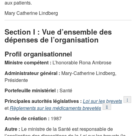
aux patients.
Mary Catherine Lindberg
Section I : Vue d’ensemble des
dépenses de l’organisation
Profil organisationnel
Ministre compétent :
L’honorable Rona Ambrose
Administrateur général :
Mary-Catherine Lindberg,
Présidente
Portefeuille ministériel :
Santé
Notes
i
Principales autorités législatives :
Loi sur les brevets
Notes de bas de 
ii
et
Règlements sur les médicaments brevetés
Année de création :
1987
Autre :
Le ministre de la Santé est responsable de
l’application des dispositions de la
Loi sur les brevets
(la