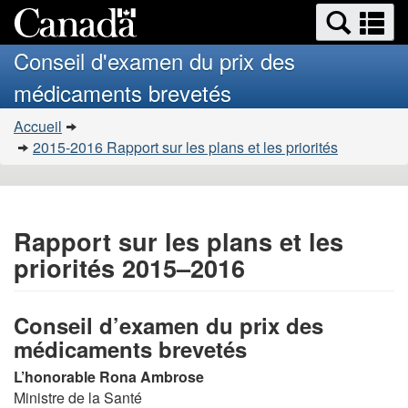
Search
Se
Passer
Version
and
a
au
HTML
menus
Conseil d'examen du prix des
contenu
simplifiée
m
médicaments brevetés
principal
Vous
Accueil
�tes
2015-2016 Rapport sur les plans et les priorités
ici
:
Rapport sur les plans et les
priorités 2015–2016
Conseil d’examen du prix des
médicaments brevetés
L’honorable Rona Ambrose
Ministre de la Santé