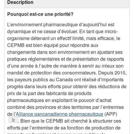
Description
Pourquoi est-ce une priorité?
L’environnement pharmaceutique d’aujourd’hui est
dynamique et ne cesse d’évoluer. En tant que micro-
organisme détenant un effectif limité, mais efficace, le
CEPMB est bien équipé pour répondre aux
changements dans son environnement en ajustant ses
pratiques réglementaires et de présentation de rapports
d’une année à l’autre de manière à servir au mieux son
mandat de protection des consommateurs. Depuis 2010,
les payeurs publics au Canada ont réalisé d’importants
progrès dans leurs efforts pour obtenir des réductions de
prix de la part des fabricants de produits
pharmaceutiques en exploitant le pouvoir d’achat
combiné des provinces et des territoires par l’entremise
de l’
Alliance pancanadienne pharmaceutique
(APP)
Notes de bas de page
iv
. Bien que le CEPMB ait cherché à structurer ces
efforts par l’entremise de sa fonction de production de