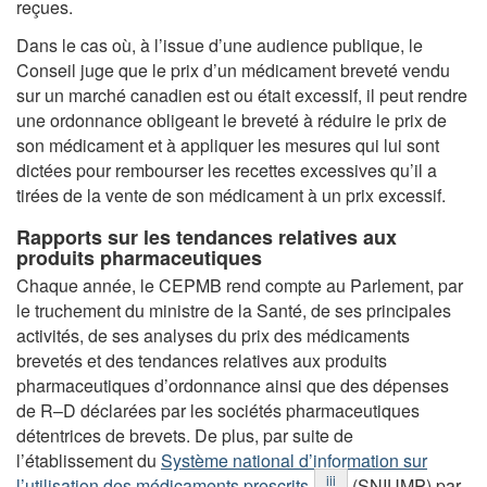
reçues.
Dans le cas où, à l’issue d’une audience publique, le
Conseil juge que le prix d’un médicament breveté vendu
sur un marché canadien est ou était excessif, il peut rendre
une ordonnance obligeant le breveté à réduire le prix de
son médicament et à appliquer les mesures qui lui sont
dictées pour rembourser les recettes excessives qu’il a
tirées de la vente de son médicament à un prix excessif.
Rapports sur les tendances relatives aux
produits pharmaceutiques
Chaque année, le CEPMB rend compte au Parlement, par
le truchement du ministre de la Santé, de ses principales
activités, de ses analyses du prix des médicaments
brevetés et des tendances relatives aux produits
pharmaceutiques d’ordonnance ainsi que des dépenses
de R–D déclarées par les sociétés pharmaceutiques
détentrices de brevets. De plus, par suite de
l’établissement du
Système national d’information sur
Notes de bas de page
iii
l’utilisation des médicaments prescrits
(SNIUMP) par