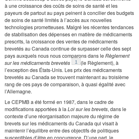
à une croissance des coûts de soins de santé et les
payeurs de partout au pays peinent à concilier des budgets
de soins de santé limités à l’accès aux nouvelles
technologies prometteuses. Malgré les récentes tendances
de stabilisation des dépenses en matière de médicaments
prescrits, la croissance des ventes de médicaments
brevetés au Canada continue de surpasser celle des sept
pays auxquels nous nous comparons dans le
Règlement
Notes de bas de page
1
sur les médicaments brevetés
(le Règlement), à
l’exception des États-Unis. Les prix des médicaments
brevetés au Canada se trouvent maintenant au troisième
rang de ces pays de comparaison, à quasi égalité avec
l’Allemagne.
Le CEPMB a été formé en 1987, dans le cadre de
modifications apportées à la
Loi sur les brevets
, dans le
contexte d’une réorganisation majeure du régime de
brevets sur les médicaments du Canada qui visait à
maintenir l’équilibre entre des objectifs de politiques
susceptibles d’être en concurrence. D’une part, le